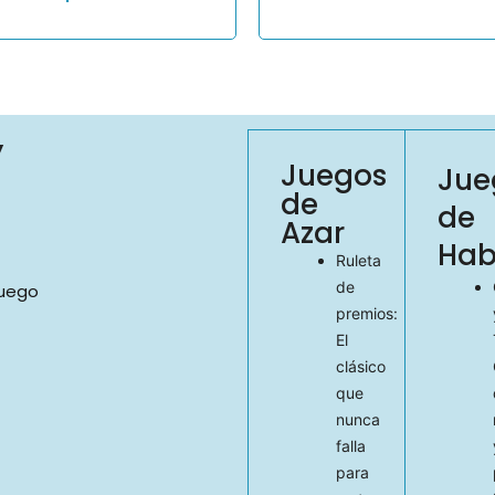
y
Juegos
Jue
de
de
Azar
Hab
Ruleta
de
juego
premios:
El
clásico
que
nunca
falla
para