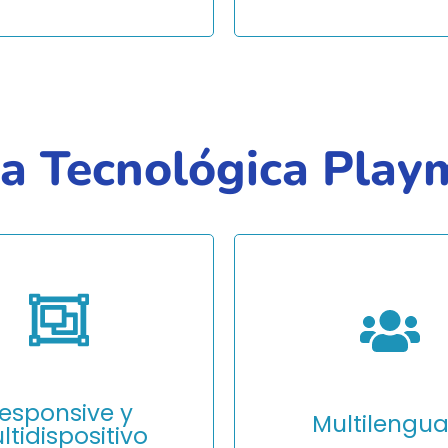
a Tecnológica Play
a tus campañas con
Todas nuestras aplicacio
ctualizadas al
funcionan perfectamente
xporta datos,
móviles, tablets y ordenad
premios y modera
Diseño adaptativo para
iones desde un panel
cualquier pantalla.
esponsive y
Multilengua
ltidispositivo