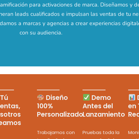
gamificación para activaciones de marca. Diseñamos y
neran leads cualificados e impulsan las ventas de tu 
damos a marcas y agencias a crear experiencias digital
con su audiencia.
Tú
Diseño
Demo
entas,
100%
Antes del
en
sotros
Personalizado
Lanzamiento
Rea
eamos
Trabajamos con
Pruebas toda la
Moni