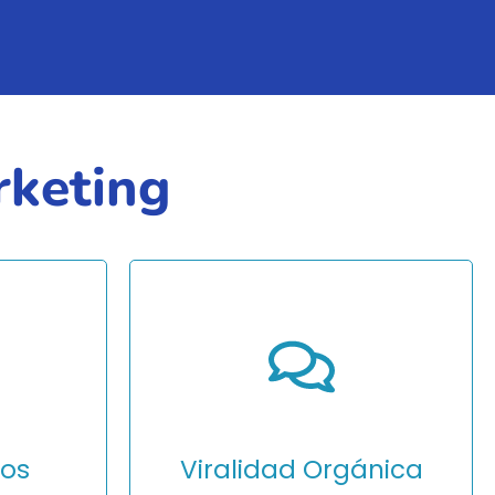
rketing
leads
Obtén información sobre
entes.
preferencias, comportamiento
y datos demográficos de tu
iata.
audiencia mientras se divierten.
sos
Viralidad Orgánica