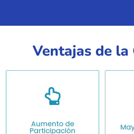
Ventajas de la
Las campa
consiguen
de engage
campañas t
usuarios 
Aumento de
interactua
May
Participación