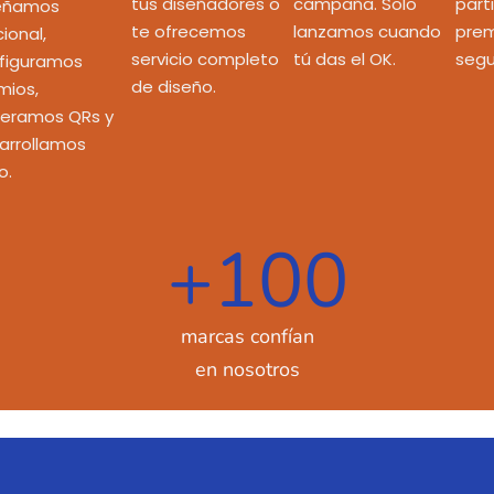
tus diseñadores o
campaña. Solo
part
eñamos
te ofrecemos
lanzamos cuando
prem
ional,
servicio completo
tú das el OK.
segu
figuramos
de diseño.
mios,
eramos QRs y
arrollamos
o.
+
100
marcas confían
en nosotros