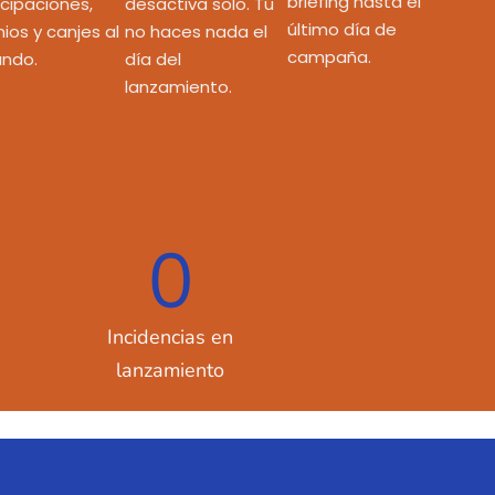
briefing hasta el
icipaciones,
desactiva solo. Tú
último día de
ios y canjes al
no haces nada el
campaña.
ndo.
día del
lanzamiento.
0
Incidencias en
lanzamiento