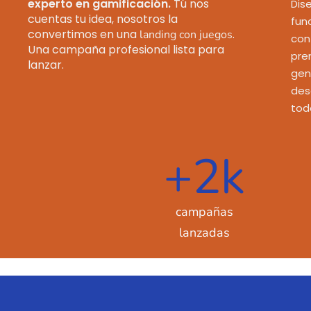
experto en gamificación.
Tú nos
Dis
cuentas tu idea, nosotros la
func
convertimos en una
.
landing con juegos
con
Una campaña profesional lista para
pre
lanzar.
gen
des
tod
+
2
k
campañas
lanzadas