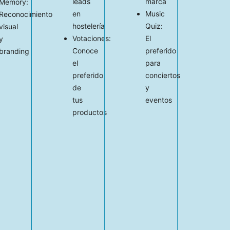
leads
marca
Memory:
en
Music
Reconocimiento
hostelería
Quiz:
visual
Votaciones:
El
y
Conoce
preferido
branding
el
para
preferido
conciertos
de
y
tus
eventos
productos