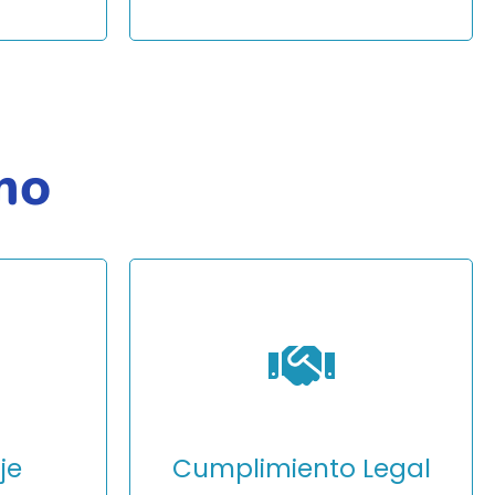
mo
nes
Lanza campañas en español,
 en
inglés, francés, alemán,
ores.
portugués y más idiomas. Ideal
para marcas internacionales.
je
Cumplimiento Legal