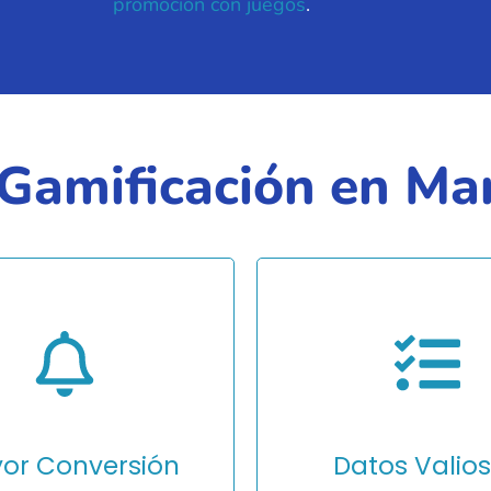
promoción con juegos
.
 Gamificación en Ma
ñas gamificadas
 hasta un 300% más
Transforma visitantes en 
ment que las
cualificados y leads en cli
radicionales. Los
Las mecánicas de juego
pasan más tiempo
incentivan la acción inmed
ndo con tu marca.
or Conversión
Datos Valio