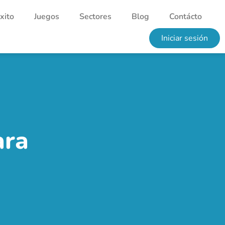
xito
Juegos
Sectores
Blog
Contácto
Iniciar sesión
ara