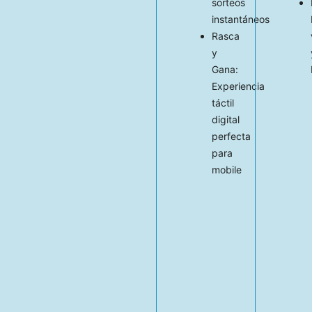
sorteos
instantáneos
Rasca
y
Gana:
Experiencia
táctil
digital
perfecta
para
mobile