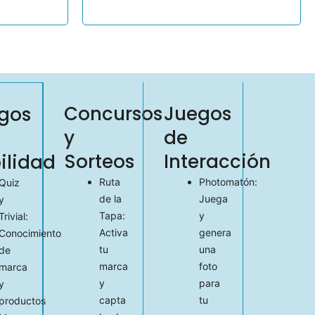
Concursos
Juegos
gos
y
de
Sorteos
Interacción
ilidad
Ruta
Photomatón:
Quiz
de la
Juega
y
Tapa:
y
Trivial:
Activa
genera
Conocimiento
tu
una
de
marca
foto
marca
y
para
y
capta
tu
productos