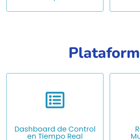
Plataform
Monitoriz
métricas a
segundo. E
gestiona 
participac
Dashboard de Control
R
intuitivo.
en Tiempo Real
Mu